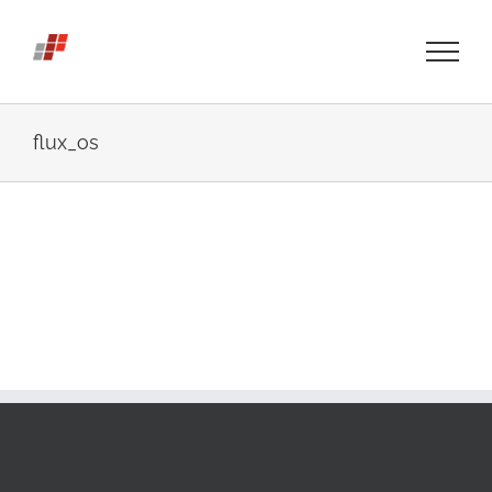
Skip
to
content
flux_os