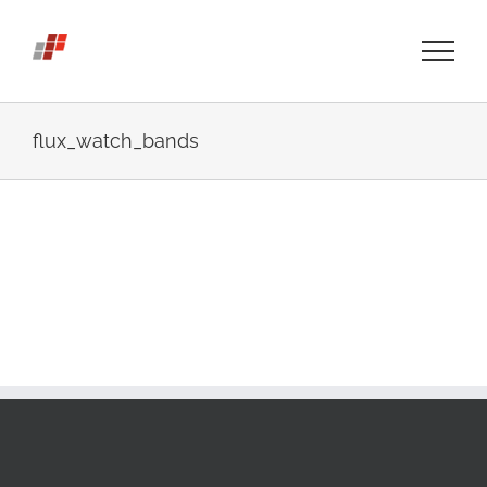
Skip
to
content
flux_watch_bands