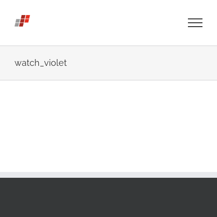
Skip
to
content
watch_violet