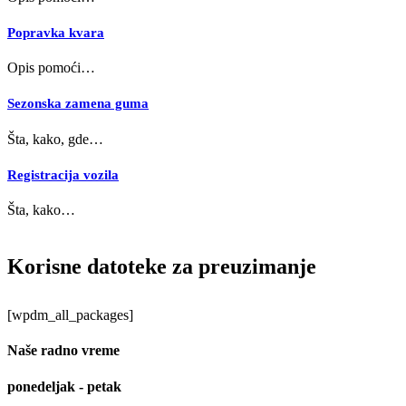
Popravka kvara
Opis pomoći…
Sezonska zamena guma
Šta, kako, gde…
Registracija vozila
Šta, kako…
Korisne datoteke za preuzimanje
[wpdm_all_packages]
Naše radno vreme
ponedeljak - petak