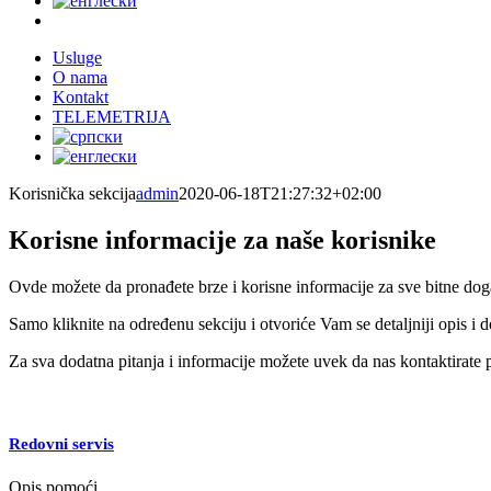
Usluge
O nama
Kontakt
TELEMETRIJA
Korisnička sekcija
admin
2020-06-18T21:27:32+02:00
Korisne informacije za naše korisnike
Ovde možete da pronađete brze i korisne informacije za sve bitne doga
Samo kliknite na određenu sekciju i otvoriće Vam se detaljniji opis i 
Za sva dodatna pitanja i informacije možete uvek da nas kontaktirate p
Redovni servis
Opis pomoći…